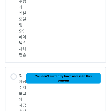
수립
과
엑셀
모델
링 –
SK
하이
닉스
사례
연습
3.
You don't currently have access to this
자금
content
수지
보고
와
자금