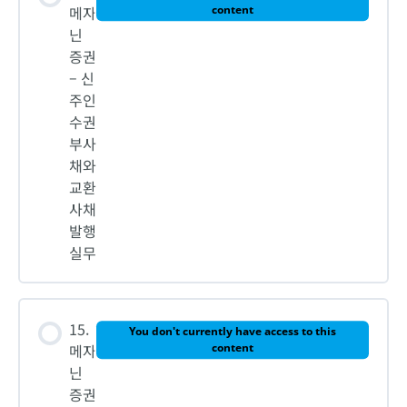
메자
content
닌
증권
– 신
주인
수권
부사
채와
교환
사채
발행
실무
15.
You don't currently have access to this
메자
content
닌
증권