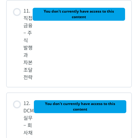
11.
You don't currently have access to this
직접
content
금융
– 주
식
발행
과
자본
조달
전략
12.
You don't currently have access to this
DCM
content
실무
– 회
사채