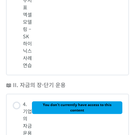
수지
표
엑셀
모델
링 –
SK
하이
닉스
사례
연습
📖 II. 자금의 장·단기 운용
4.
You don't currently have access to this
기업
content
의
자금
운용