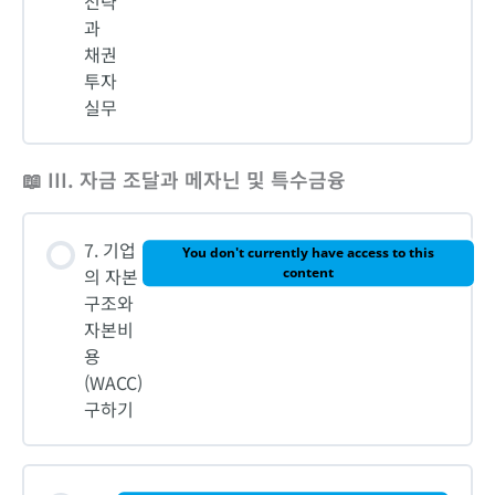
전략
과
채권
투자
실무
📖 III. 자금 조달과 메자닌 및 특수금융
7. 기업
You don't currently have access to this
의 자본
content
구조와
자본비
용
(WACC)
구하기