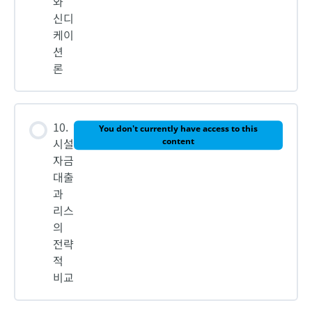
와
신디
케이
션
론
10.
You don't currently have access to this
시설
content
자금
대출
과
리스
의
전략
적
비교