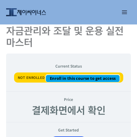
콘
텐
츠
로
자금관리와 조달 및 운용 실전
건
마스터
너
뛰
기
Current Status
NOT ENROLLED
Enroll in this course to get access
Price
결제화면에서 확인
Get Started