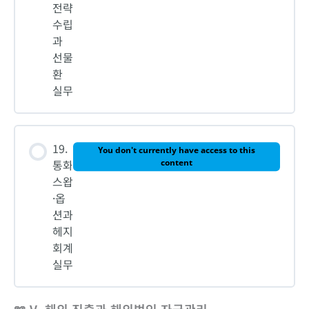
전략
수립
과
선물
환
실무
19.
You don't currently have access to this
통화
content
스왑
·옵
션과
헤지
회계
실무