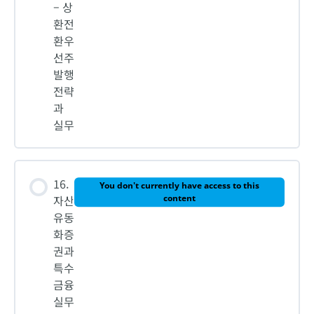
– 상
환전
환우
선주
발행
전략
과
실무
16.
You don't currently have access to this
자산
content
유동
화증
권과
특수
금융
실무