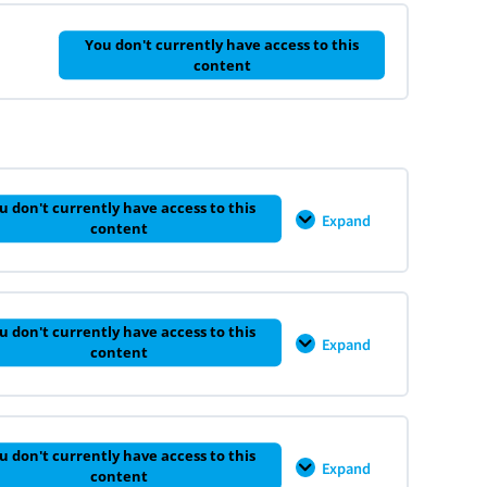
대
셀
가
0% COMPLETE
0/8 Steps
모
치
델
You don't currently have access to this
평
링
content
가
의
이
해
와
활
용
u don't currently have access to this
Expand
CH
content
9
–
기
업
유
0% COMPLETE
0/4 Steps
형
u don't currently have access to this
에
Expand
CH
content
따
10
른
–
가
M&A
치
가
평
치
0% COMPLETE
0/4 Steps
가
평
의
u don't currently have access to this
가
Expand
활
CH
content