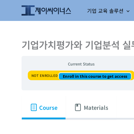
콘
기업 교육 솔루션
텐
츠
로
건
너
기업가치평가와 기업분석 실
뛰
기
Current Status
NOT ENROLLED
Enroll in this course to get access
Course
Materials