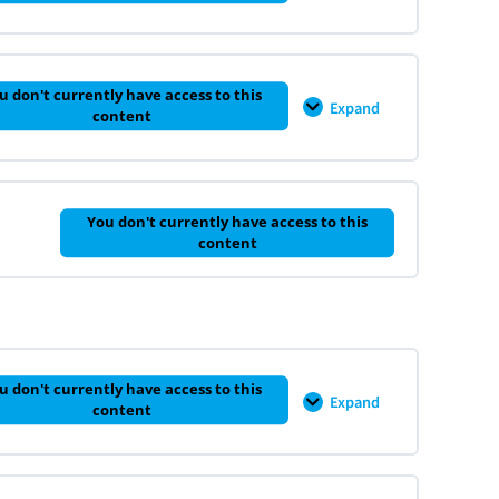
용
11
–
기
술
기
0% COMPLETE
0/5 Steps
업
u don't currently have access to this
의
Expand
CH
content
질
12
적
–
평
기
가
업
가
0% COMPLETE
0/3 Steps
치
You don't currently have access to this
평
content
가
의
활
용
u don't currently have access to this
Expand
CH
content
13
기
업
분
석
0% COMPLETE
0/3 Steps