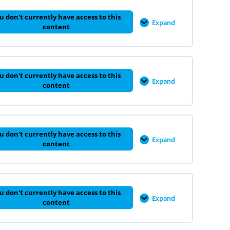
가
0% COMPLETE
0/7 Steps
치
u don't currently have access to this
평
Expand
CH
content
가
5
방
–
법
DCF
론
의
과
할
0% COMPLETE
0/7 Steps
재
인
무
u don't currently have access to this
율
Expand
제
CH
content
계
표
6
산
분
–
석
매
출
액
0% COMPLETE
0/6 Steps
과
u don't currently have access to this
비
Expand
CH
content
용
7
의
–
추
잉
정
여
현
0% COMPLETE
0/7 Steps
금
u don't currently have access to this
흐
Expand
CH
content
름
8
과
–
DCF
상
엑