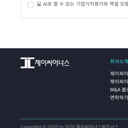
💻 AI로 할 수 있는 기업가치평가와 엑셀 모
CH 11 [퀴즈]
1. 제공된 엑셀에 기업분석후 매출액 추정
2. DCF와 상대가치평가법으로 가치평가
3. 투자의사결정 후 종합의견을 정리해 제출
회사소
제이씨이
제이씨이
M&A 
연락하
Copyright © 2016 to 2026 제이씨이너스파트너스