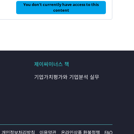
과
You don't currently have access to this
기
content
업
가
치
평
가
시
뮬
레
이
션
제이씨이너스 책
기업가치평가와 기업분석 실무
개인정보처리방침
이용약관
온라인상품 환불정책
FAQ