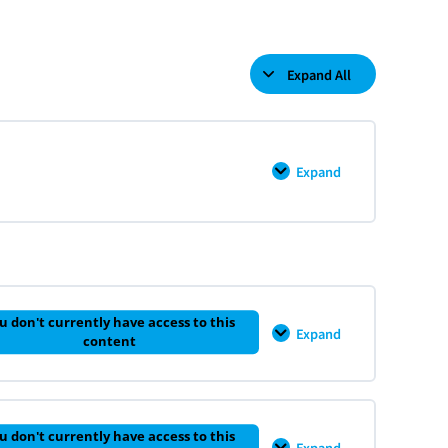
Expand All
Lessons
Expand
샘
플
레
슨
들
어
0% COMPLETE
0/2 Steps
보
기
[무
료]
u don't currently have access to this
Expand
CH
content
1
–
투
자
분
0% COMPLETE
0/4 Steps
석
u don't currently have access to this
에
Expand