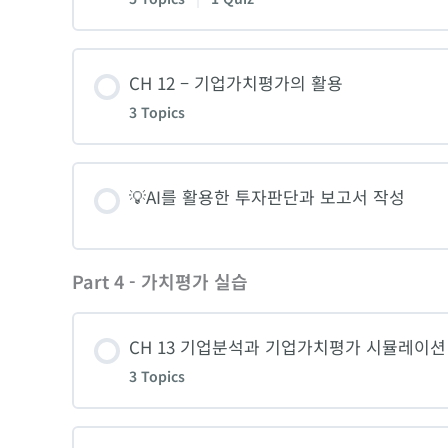
1. M&A 가치평가 방법론
3. 성숙기업 평가: 영국 글로벌 제약사 아스
7. PBR의 이해와 테슬라와 도요타의 주가 비
Lesson Content
CH 12 – 기업가치평가의 활용
2. LBO Valuation
4. 적자회사 평가: 미국 보잉사
8. [실습] 상대가치평가 적용
3 Topics
1. 기술과 기술금융의 이해
3. 레버리지를 활용한 입찰가격 조정
CH 9 [퀴즈]
CH 8 [퀴즈]
Lesson Content
💡AI를 활용한 투자판단과 보고서 작성
2-1. 기술의 질적평가
4. [실습] 타깃기업의 LBO 벨류에이션
1. 국내 증권사의 주식가치평가 보고서 분석
2-2. 기술의 질적평가
Part 4 - 가치평가 실습
CH 10 [퀴즈]
2. 에쿼티 리서치리포트 – 아스트라제네카
3-1. 기술의 질적평가 연습
CH 13 기업분석과 기업가치평가 시뮬레이션
3 Topics
3. 벤처캐피탈 투자심사보고서
3-2. 기술의 질적평가 연습
Lesson Content