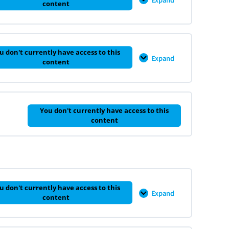
CH
content
서
2
기
–
업
기
가
업
치
분
0% COMPLETE
0/5 Steps
평
석
가
u don't currently have access to this
으
Expand
의
CH
content
로
역
3
의
할
–
접
기
근
업
분
0% COMPLETE
0/7 Steps
석
You don't currently have access to this
실
content
무
u don't currently have access to this
Expand
CH
content
4
–
기
업