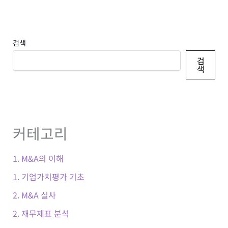
식
베
타
1.12,
검색
어
검
떤
색
의
미
인
가?
커테고리
1. M&A의 이해
1. 기업가치평가 기초
2. M&A 실사
2. 재무제표 분석