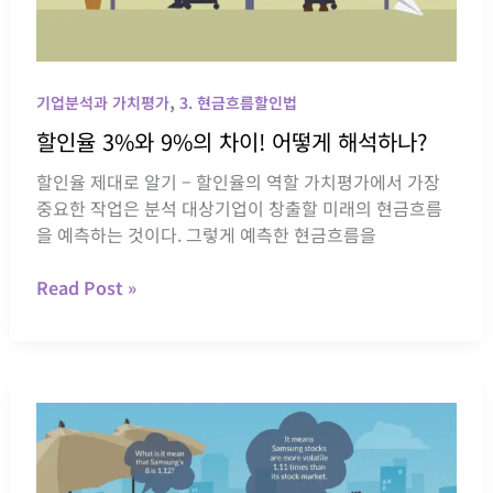
한
가?
,
기업분석과 가치평가
3. 현금흐름할인법
할인율 3%와 9%의 차이! 어떻게 해석하나?
할인율 제대로 알기 – 할인율의 역할 가치평가에서 가장
중요한 작업은 분석 대상기업이 창출할 미래의 현금흐름
을 예측하는 것이다. 그렇게 예측한 현금흐름을
할
Read Post »
인
율
3%
와
9%
의
차