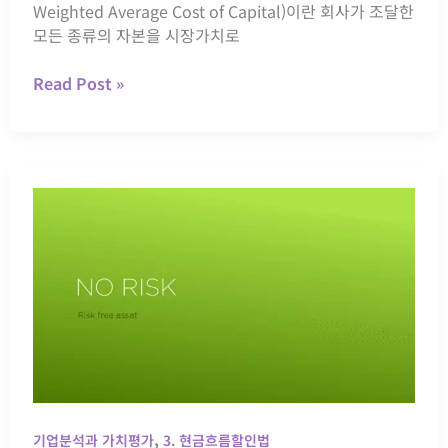
Weighted Average Cost of Capital)이란 회사가 조달한
비
모든 종류의 자본을 시장가치로
용
계
아
Read Post »
산
스
하
트
기!
라
제
네
카
가
중
평
균
자
본
비
용
,
4.4%
기업분석과 가치평가
3. 현금흐름할인법