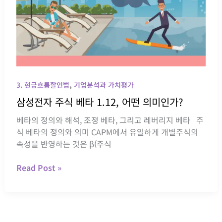
이!
어
떻
게
해
석
하
,
나?
3. 현금흐름할인법
기업분석과 가치평가
삼성전자 주식 베타 1.12, 어떤 의미인가?
베타의 정의와 해석, 조정 베타, 그리고 레버리지 베타 주
식 베타의 정의와 의미 CAPM에서 유일하게 개별주식의
속성을 반영하는 것은 β(주식
삼
Read Post »
성
전
자
주