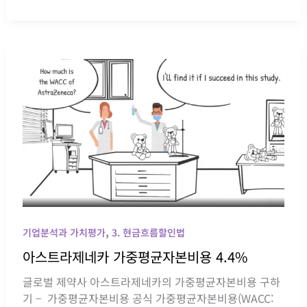
본
자
산
가
격
결
정
모
형
(CAPM)
으
로
다
이
,
슨
기업분석과 가치평가
3. 현금흐름할인법
자
아스트라제네카 가중평균자본비용 4.4%
기
글로벌 제약사 아스트라제네카의 가중평균자본비용 구하
자
기 – 가중평균자본비용 공식 가중평균자본비용(WACC:
본