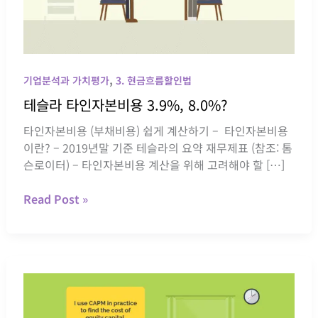
,
기업분석과 가치평가
3. 현금흐름할인법
테슬라 타인자본비용 3.9%, 8.0%?
타인자본비용 (부채비용) 쉽게 계산하기 – 타인자본비용
이란? – 2019년말 기준 테슬라의 요약 재무제표 (참조: 톰
슨로이터) – 타인자본비용 계산을 위해 고려해야 할 […]
테
Read Post »
슬
라
타
인
자
본
비