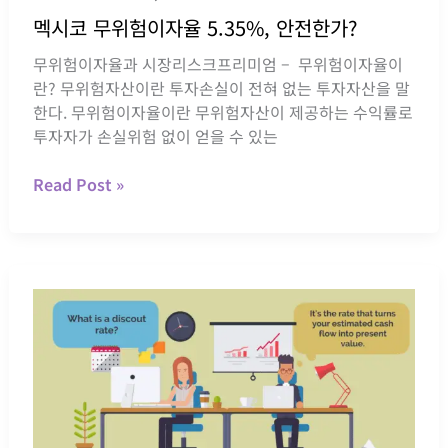
멕시코 무위험이자율 5.35%, 안전한가?
무위험이자율과 시장리스크프리미엄 – 무위험이자율이
란? 무위험자산이란 투자손실이 전혀 없는 투자자산을 말
한다. 무위험이자율이란 무위험자산이 제공하는 수익률로
투자자가 손실위험 없이 얻을 수 있는
멕
Read Post »
시
코
무
위
험
이
자
율
5.35%,
안
전