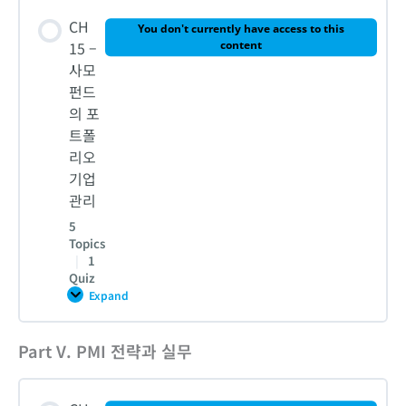
Lesson Content
모
CH
펀
You don't currently have access to this
4. 바이아웃펀드 투자
드
0% COMPLETE
0/7 Steps
15 –
content
결
사모
성
펀드
5. 구조조정펀드 [Distressed PE] 투자
1-1. 사모펀드 결성과 자금모집
의 포
트폴
CH 13 – 퀴즈
리오
1-2. 사모펀드 결성과 자금모집
기업
관리
5
2-1. 사모펀드 Vehicles
Topics
|
1
Quiz
2-2. 사모펀드 Vehicles
Expand
CH
15
–
사
Part V. PMI 전략과 실무
3-1. 투자자(LP)의 운용사(GP)선정
Lesson Content
모
펀
드
0% COMPLETE
0/5 Steps
의