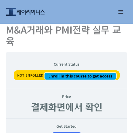
콘
텐
츠
로
M&A거래와 PMI전략 실무 교
건
육
너
뛰
기
Current Status
NOT ENROLLED
Enroll in this course to get access
Price
결제화면에서 확인
Get Started