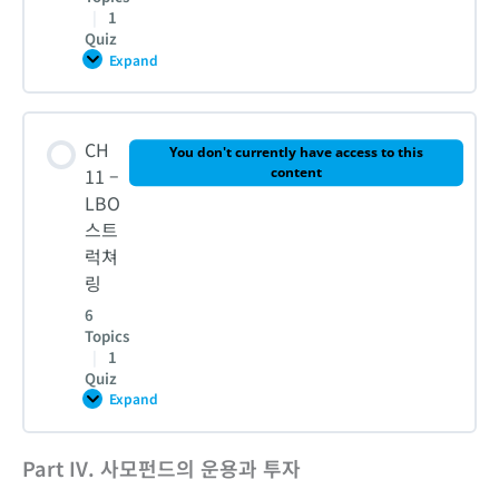
션
|
1
Quiz
3. 그로스펀드 가치평가
Expand
CH
10
–
인
Lesson Content
4-1. LBO 밸류에이션
수
CH
금
You don't currently have access to this
융
0% COMPLETE
0/6 Steps
11 –
content
LBO
4-2. LBO 밸류에이션
스트
1. 베인캐피탈의 HCA 인수 사례분석
럭쳐
링
5. [실습] 타깃기업의 LBO 벨류에이션
6
2. 인수금융의 이해
Topics
|
1
CH 9 – 퀴즈
Quiz
3-1. 메자닌 금융 – 전환사채 vs 전환상환우선주
Expand
CH
11
–
LBO
Part IV. 사모펀드의 운용과 투자
Lesson Content
3-2. 메자닌 금융 – 전환사채 vs 전환상환우선주
스
트