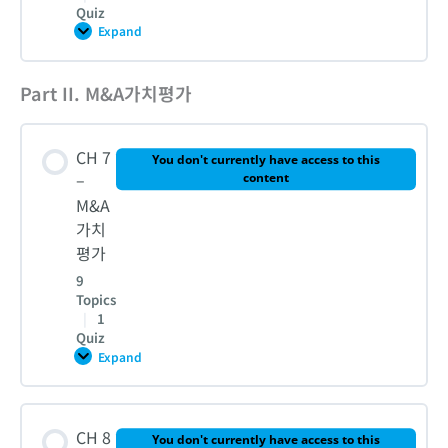
Quiz
Expand
CH
CH 5 – 퀴즈
6
–
크
Part II. M&A가치평가
Lesson Content
로
스
보
0% COMPLETE
0/2 Steps
더
CH 7
M&A
You don't currently have access to this
–
content
1. SK하이닉스의 인텔 낸드사업부 인수 사례분석
M&A
가치
평가
2. SK의 Cross-border M&A
9
Topics
|
1
CH 6 – 퀴즈
Quiz
Expand
CH
7
–
M&A
Lesson Content
가
CH 8
치
You don't currently have access to this