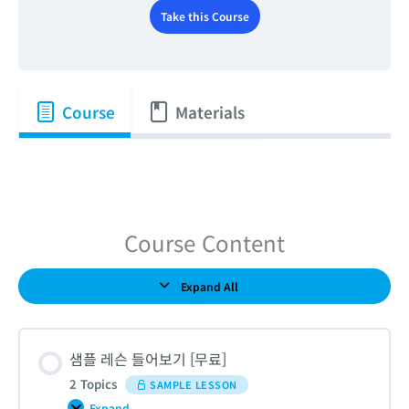
Take this Course
Course
Materials
Course Content
Expand All
Lessons
샘플 레슨 들어보기 [무료]
2 Topics
SAMPLE LESSON
Expand