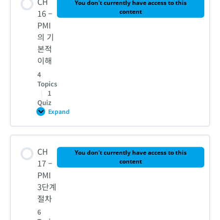
CH
3-2. 투자자(LP)의 운용사(GP)선정
포
You don't currently have access to this
트
16 –
content
폴
1. 기업지배구조의 개선
PMI
리
오
4. [실습] 사모펀드를 활용한 타깃기업의 인수
의 기
기
업
본적
관
2. 경영진과의 협력
이해
리
CH 14 – 퀴즈
4
Topics
3. Exit 전략
|
1
Quiz
Expand
CH
4. LP의 리스크관리
16
–
PMI
Lesson Content
의
CH
기
You don't currently have access to this
5. GP의 리스크관리
본
0% COMPLETE
0/4 Steps
17 –
content
적
PMI
이
해
3단계
CH 15 – 퀴즈
1. 디즈니와 마블의 통합
절차
6