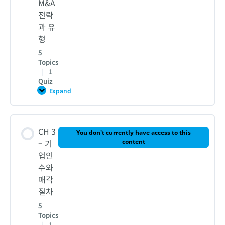
M&A
전략
1. 인수와 합병의 이해와 차이
과 유
형
5
2. 디즈니의 마블 인수 사례분석
Topics
|
1
Quiz
3. 아스트라제네카의 알렉시온 인수 사례분석
Expand
CH
2
–
M&A
Lesson Content
CH 1 – 퀴즈
전
CH 3
략
You don't currently have access to this
과
0% COMPLETE
0/5 Steps
– 기
content
유
업인
형
수와
1-1. 5가지 M&A 유형 – 마블 딜 vs 알렉시온 딜
매각
절차
5
1-2. 5가지 M&A 유형 – 마블 딜 vs 알렉시온 딜
Topics
|
1