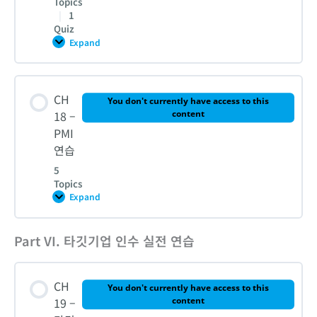
Topics
2. PMI의 이해와 속도조절
|
1
Quiz
Expand
CH
3. PMI의 3단계
17
–
PMI
Lesson Content
3
CH
단
You don't currently have access to this
4. [실습] 타깃기업에 대한 PMI 목표 설정
계
0% COMPLETE
0/6 Steps
18 –
content
절
PMI
차
연습
CH 16 – 퀴즈
1. PMI 1단계: Framework 정의
5
Topics
Expand
CH
2. PMI 2단계: 시간별 PMI 기획
18
–
PMI
Part VI. 타깃기업 인수 실전 연습
Lesson Content
연
습
3. PMI 2단계: 부서별 PMI 실행계획 수립
0% COMPLETE
0/5 Steps
CH
You don't currently have access to this
19 –
content
4. 기업가치제고 방법론
1. 아스트라제네카의 알렉시온 PMI 전략 수립