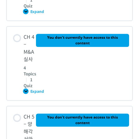
Quiz
2. 논리적인 M&A 전략이란? – 디즈니의 M&A 전략
Expand
CH
3
–
기
Lesson Content
3. 사업구조도를 활용한 디즈니와 아스트라제네카 딜 전략
업
CH 4
인
You don't currently have access to this
수
0% COMPLETE
0/5 Steps
–
content
와
M&A
매
4. [실습] 타깃기업 선정 후 분석
각
실사
절
1-1. 기업인수 절차 5단계 – 디즈니의 마블 인수
차
4
CH 2 – 퀴즈
Topics
|
1
1-2. 기업인수 절차 5단계 – 디즈니의 마블 인수
Quiz
Expand
CH
4
–
2. 성공률을 높이는 기업매각 절차 – 마블의 지분 매각
M&A
Lesson Content
실
CH 5
사
You don't currently have access to this
0% COMPLETE
0/4 Steps
– 양
content
3. 딜소싱 전략
해각
서와