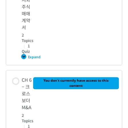
1-1. M&A실사 절차와 방법
주식
4. [실습] 타깃기업 인수절차 예측
매매
계약
1-2. M&A실사 절차와 방법
CH 3 – 퀴즈
서
2
Topics
2. 디즈니의 마블 3단계 실사
|
1
Quiz
Expand
CH
3. [실습] 타깃기업 데스크실사
5
–
양
Lesson Content
해
CH 6
각
CH 4 – 퀴즈
You don't currently have access to this
서
0% COMPLETE
0/2 Steps
– 크
content
와
로스
주
식
보더
매
1. MOU와 SPA
매
M&A
계
약
2
서
Topics
2. 디즈니와 마블의 합병계약서
|
1