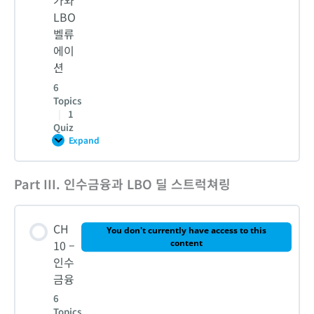
의
LBO
활
벨류
5-2. [실습] DCF를 활용한 타깃기업 인수가격 평가 (기업가
용
2. 성장기업 평가: 미국 게임사 징가
치평가 강의 2. WACC 구하기)
에이
션
3. 성숙기업 평가: 영국 글로벌 제약사 아스트라제네카
6
5-3. [실습] DCF를 활용한 타깃기업 인수가격 평가 (기업가
Topics
치평가 강의 3. 매출액 추정과 손익계산서 추정)
|
1
Quiz
4. 적자회사 평가: 미국 보잉사
Expand
CH
5-4. [실습] DCF를 활용한 타깃기업 인수가격 평가 (기업가
9
치평가 4. FCF 모델링)
–
사
Part III. 인수금융과 LBO 딜 스트럭쳐링
Lesson Content
모
펀
CH 7 – 퀴즈
드
0% COMPLETE
0/6 Steps
가
CH
치
You don't currently have access to this
평
10 –
content
가
1. 사모펀드 가치평가의 특징
인수
와
LBO
금융
벨
류
6
에
2. 벤처캐피탈 가치평가
Topics
이