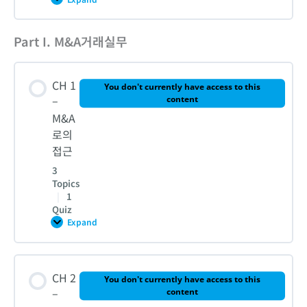
샘
플
레
슨
Part I. M&A거래실무
Lesson Content
들
어
보
0% COMPLETE
0/2 Steps
기
CH 1
[무
You don't currently have access to this
료]
–
content
CH 11 – 2 LBO 절차
M&A
로의
접근
CH 13 – 1 기업유형 분류와 각 사모펀드의 투자포인트
3
Topics
|
1
Quiz
Expand
CH
1
–
M&A
Lesson Content
로
CH 2
의
You don't currently have access to this
접
0% COMPLETE
0/3 Steps
–
content
근