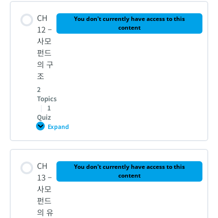
럭
0% COMPLETE
0/6 Steps
쳐
CH
링
You don't currently have access to this
4. 베인캐피탈의 인수금융
12 –
content
1. LBO의 이해와 LBO에 적합한 기업
사모
펀드
5. [실습] 인수금융을 활용한 타깃기업 인수
의 구
2. LBO 절차
조
CH 10 – 퀴즈
2
Topics
3. LBO 스트럭쳐링과 파이낸싱
|
1
Quiz
Expand
CH
4. HCA 인수를 위한 딜 스트럭쳐링
12
–
사
Lesson Content
모
CH
펀
You don't currently have access to this
5. LBO 스트럭쳐링 사례분석
드
0% COMPLETE
0/2 Steps
13 –
content
의
사모
구
조
펀드
6. [실습] 타깃기업 인수를 위한 LBO 스트럭쳐링
1. 사모펀드의 이해와 용어
의 유