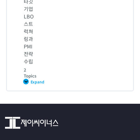
타깃
기업
5. PMI 3단계: PMI 실행
LBO
2-1. [실습] 타깃기업 LBO Pricing
스트
럭쳐
6. [실습] 타깃기업 PMI Framework, 기획 및 가치제고
링과
2-2. [실습] 타깃기업 LBO Pricing
PMI
전략
CH 17 – 퀴즈
수립
3-1. [실습] 사모펀드의 타깃기업 LBO 스트럭쳐링과 기업
가치제고 전략
2
Topics
Expand
CH
3-2. [실습] 사모펀드의 타깃기업 LBO 스트럭쳐링과 기업
19
–
가치제고 전략
타
Lesson Content
깃
기
업
0% COMPLETE
0/2 Steps
LBO
스
트
럭
1. 타깃기업 가치평가와 LBO Structuring
쳐
링