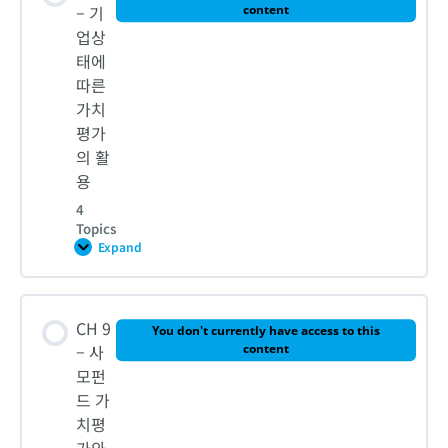
평
0% COMPLETE
0/9 Steps
– 기
content
가
업상
태에
1. M&A 가치평가 방법론
따른
가치
평가
2-1. EV/EBITDA배수의 활용
의 활
용
4
2-2. EV/EBITDA배수의 활용
Topics
Expand
CH
8
3. 디즈니의 마블 인수가격 평가
–
기
Lesson Content
업
CH 9
상
You don't currently have access to this
4. DCF 모델의 활용
태
0% COMPLETE
0/4 Steps
– 사
content
에
모펀
따
른
드 가
가
5-1. [실습] DCF를 활용한 타깃기업 인수가격 평가 (기업가
1. 벤처기업 평가와 지분율 계산: 영국 AI 사이버 보안
치
치평
치평가 강의 1. 재무제표 분해와 분석)
평
Darktrace
가와
가