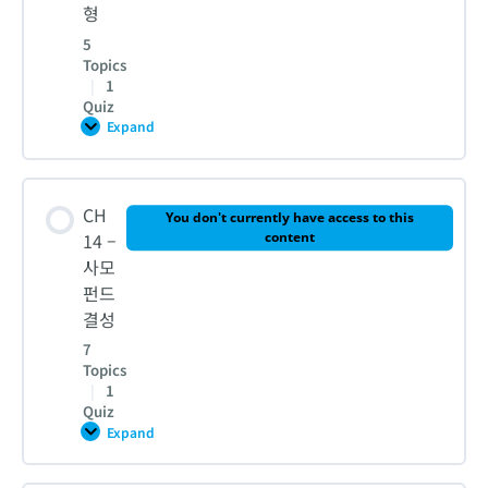
형
CH 11 – 퀴즈
5
2. 사모펀드의 Fee 구조와 Lifecycle
Topics
|
1
Quiz
CH 12 – 퀴즈
Expand
CH
13
–
사
Lesson Content
모
CH
펀
You don't currently have access to this
드
0% COMPLETE
0/5 Steps
14 –
content
의
사모
유
형
펀드
1. 기업유형 분류와 투자포인트
결성
7
Topics
2. 벤처캐피탈 투자
|
1
Quiz
Expand
CH
3. 그로스캐피탈 [메자닌펀드] 투자
14
–
사